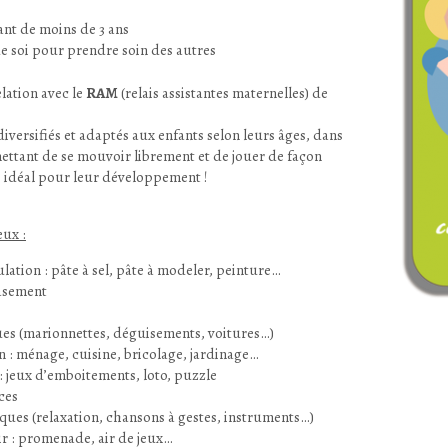
fant de moins de 3 ans
e soi pour prendre soin des autres
elation avec le
RAM
(relais assistantes maternelles) de
diversifiés et adaptés aux enfants selon leurs âges, dans
ettant de se mouvoir librement et de jouer de façon
 idéal pour leur développement !
ux :
lation : pâte à sel, pâte à modeler, peinture…
vasement
es (marionnettes, déguisements, voitures…)
on : ménage, cuisine, bricolage, jardinage…
 : jeux d’emboitements, loto, puzzle
ces
ques (relaxation, chansons à gestes, instruments…)
air : promenade, air de jeux…