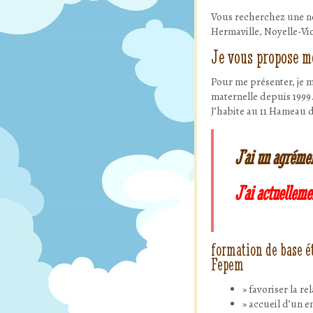
Vous recherchez une no
Hermaville, Noyelle-Vi
Je vous propose m
Pour me présenter, je m
maternelle depuis 1999
J’habite au 11 Hameau d
J’ai un agrémen
J’ai actuelleme
formation de base é
Fepem
favoriser la re
accueil d’un e