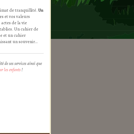
mat de tranquillité.
Un
s et vos valeurs
actes de la vie
tablies. Un cahier de
e et un cahier
laissant un souvenir…
té de ses services ainsi que
ur les enfants
!