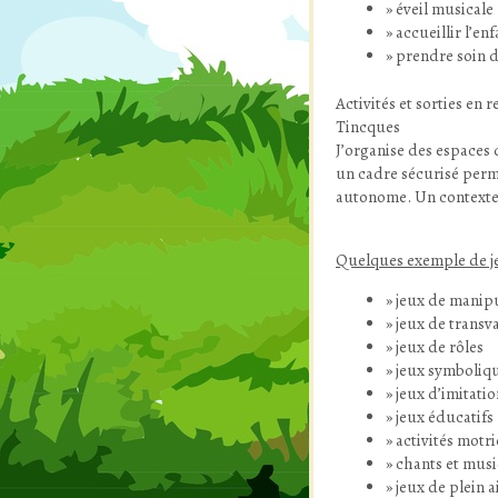
éveil musicale
accueillir l’en
prendre soin d
Activités et sorties en r
Tincques
J’organise des espaces 
un cadre sécurisé perm
autonome. Un contexte
Quelques exemple de je
jeux de manipu
jeux de trans
jeux de rôles
jeux symboliqu
jeux d’imitati
jeux éducatifs
activités motri
chants et musi
jeux de plein 